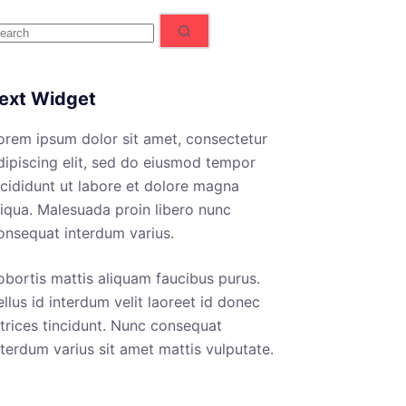
o
esults
ext Widget
orem ipsum dolor sit amet, consectetur
dipiscing elit, sed do eiusmod tempor
ncididunt ut labore et dolore magna
liqua. Malesuada proin libero nunc
onsequat interdum varius.
obortis mattis aliquam faucibus purus.
ellus id interdum velit laoreet id donec
ltrices tincidunt. Nunc consequat
nterdum varius sit amet mattis vulputate.