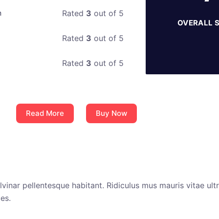
m
Rated
3
out of 5
OVERALL 
Rated
3
out of 5
Rated
3
out of 5
Read More
Buy Now
inar pellentesque habitant. Ridiculus mus mauris vitae ultri
es.