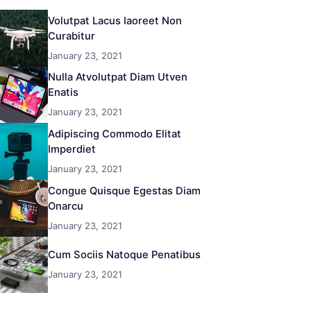
Volutpat Lacus Iaoreet Non
Curabitur
January 23, 2021
Nulla Atvolutpat Diam Utven
Enatis
January 23, 2021
Adipiscing Commodo Elitat
Imperdiet
January 23, 2021
Congue Quisque Egestas Diam
Onarcu
January 23, 2021
Cum Sociis Natoque Penatibus
January 23, 2021