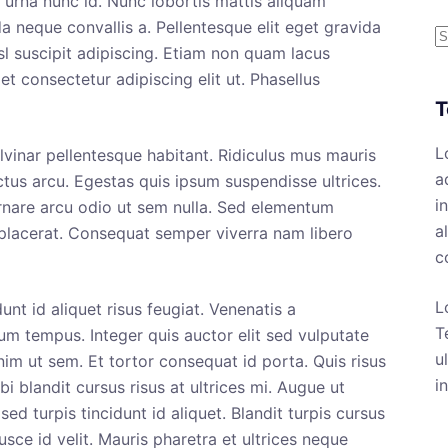
r urna nunc id. Nunc lobortis mattis aliquam
N
a neque convallis a. Pellentesque elit eget gravida
r
sl suscipit adipiscing. Etiam non quam lacus
t consectetur adipiscing elit ut. Phasellus
T
L
lvinar pellentesque habitant. Ridiculus mus mauris
a
ectus arcu. Egestas quis ipsum suspendisse ultrices.
i
ornare arcu odio ut sem nulla. Sed elementum
a
 placerat. Consequat semper viverra nam libero
c
L
unt id aliquet risus feugiat. Venenatis a
T
m tempus. Integer quis auctor elit sed vulputate
u
im ut sem. Et tortor consequat id porta. Quis risus
i
 blandit cursus risus at ultrices mi. Augue ut
sed turpis tincidunt id aliquet. Blandit turpis cursus
usce id velit. Mauris pharetra et ultrices neque