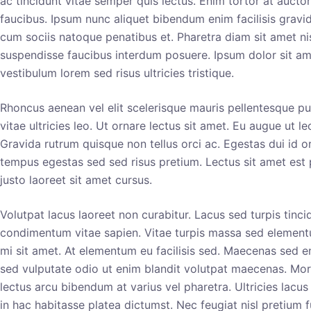
ac tincidunt vitae semper quis lectus. Enim tortor at aucto
faucibus. Ipsum nunc aliquet bibendum enim facilisis gravid
cum sociis natoque penatibus et. Pharetra diam sit amet ni
suspendisse faucibus interdum posuere. Ipsum dolor sit ame
vestibulum lorem sed risus ultricies tristique.
Rhoncus aenean vel elit scelerisque mauris pellentesque pu
vitae ultricies leo. Ut ornare lectus sit amet. Eu augue ut l
Gravida rutrum quisque non tellus orci ac. Egestas dui id 
tempus egestas sed sed risus pretium. Lectus sit amet est
justo laoreet sit amet cursus.
Volutpat lacus laoreet non curabitur. Lacus sed turpis tincid
condimentum vitae sapien. Vitae turpis massa sed elementu
mi sit amet. At elementum eu facilisis sed. Maecenas sed en
sed vulputate odio ut enim blandit volutpat maecenas. Morbi
lectus arcu bibendum at varius vel pharetra. Ultricies lacus 
in hac habitasse platea dictumst. Nec feugiat nisl pretium f