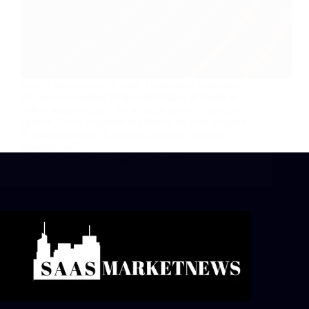
Lorem ipsum dolor sit amet, consectetur adipiscing
elit, sed do eiusmod tempor incididunt ut labore et
dolore magna aliqua. Sollicitudin ac orci phasellus
egestas. Diam vulputate ut pharetra sit amet aliquam
id diam maecenas. Convallis convallis tellus id
interdum velit.…
ANTHONY JONES
JANUARY 23, 2021