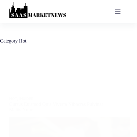
Category
Hot
HOT
,
INSIDER
Cursus Euismod Quis Viverra Nibhcras Pulvinar
Mattis Nunc